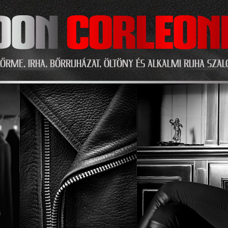
Ugrás a tartalomra
ŐRME, IRHA, BŐRRUHÁZAT, ÖLTÖNY ÉS ALKALMI RUHA SZA