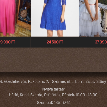
9 990 FT
24 500 FT
37 990
zékesfehérvár, Rákóczi u. 2. - Szőrme, irha, bőrruházat, öltöny 
Nyitva tartás:
Hétfő, Kedd, Szerda, Csütörtök, Péntek: 10:00 - 18
:
00,
Szombat:
9:00 - 12:30