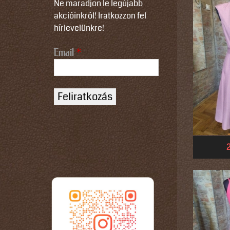
Ne maradjon le legújabb
akcióinkról! Iratkozzon fel
hírlevelünkre!
Email
*
N
a
m
e