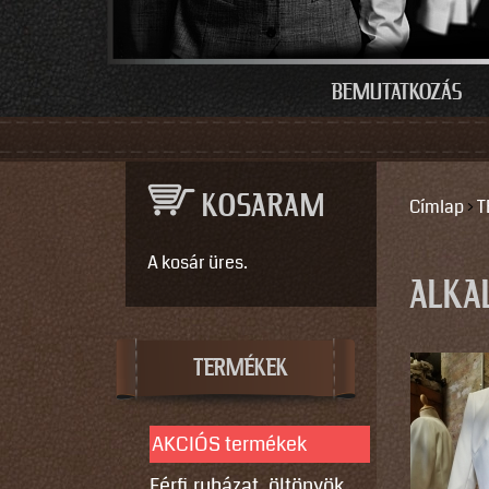
BEMUTATKOZÁS
KOSARAM
Címlap
›
T
JELEN
A kosár üres.
ALKA
TERMÉKEK
AKCIÓS termékek
Férfi ruházat, öltönyök