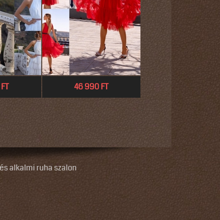
 FT
46 990 FT
és alkalmi ruha szalon