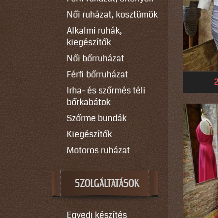
Női ruházat, kosztümök
Alkalmi ruhák,
kiegészítők
Női bőrruházat
Férfi bőrruházat
2
Irha- és szőrmés téli
bőrkabátok
Szőrme bundák
Kiegészítők
Motoros ruházat
SZOLGÁLTATÁSOK
Egyedi készítés