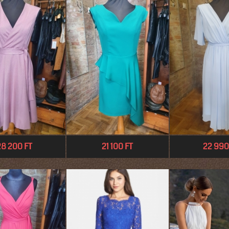
28 200 FT
21 100 FT
22 990