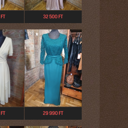
 FT
32 500 FT
 FT
29 990 FT