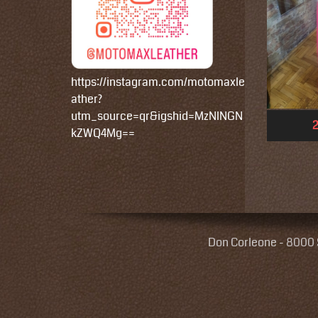
https://instagram.com/motomaxle
ather?
utm_source=qr&igshid=MzNlNGN
2
kZWQ4Mg==
Don Corleone - 8000 S